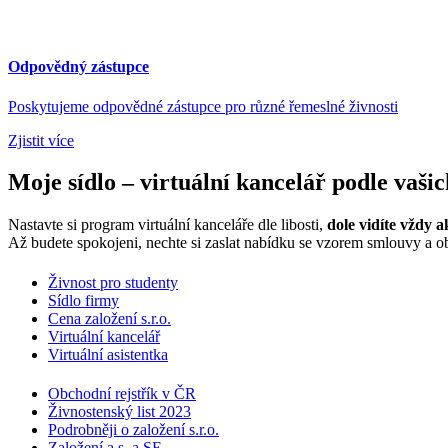
Odpovědný zástupce
Poskytujeme odpovědné zástupce pro různé řemeslné živnosti
Zjistit více
Moje sídlo – virtuální kancelář podle vaši
Nastavte si program virtuální kanceláře dle libosti,
dole vidíte vždy a
Až budete spokojeni, nechte si zaslat nabídku se vzorem smlouvy a
Živnost pro studenty
Sídlo firmy
Cena založení s.r.o.
Virtuální kancelář
Virtuální asistentka
Obchodní rejstřík v ČR
Živnostenský list 2023
Podrobněji o založení s.r.o.
Založení a.s. a SE