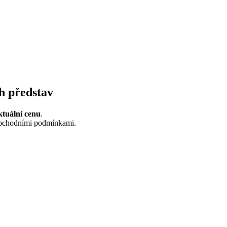
ch představ
ktuální cenu
.
 obchodními podmínkami.