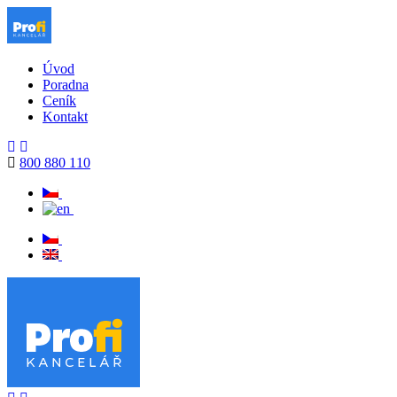
Úvod
Poradna
Ceník
Kontakt
800 880 110