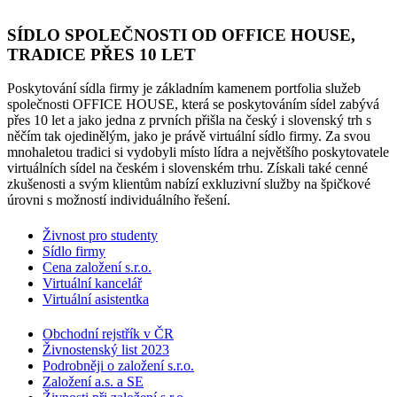
SÍDLO SPOLEČNOSTI OD OFFICE HOUSE,
TRADICE PŘES 10 LET
Poskytování sídla firmy je základním kamenem portfolia služeb
společnosti OFFICE HOUSE, která se poskytováním sídel zabývá
přes 10 let a jako jedna z prvních přišla na český i slovenský trh s
něčím tak ojedinělým, jako je právě virtuální sídlo firmy. Za svou
mnohaletou tradici si vydobyli místo lídra a největšího poskytovatele
virtuálních sídel na českém i slovenském trhu. Získali také cenné
zkušenosti a svým klientům nabízí exkluzivní služby na špičkové
úrovni s možností individuálního řešení.
Živnost pro studenty
Sídlo firmy
Cena založení s.r.o.
Virtuální kancelář
Virtuální asistentka
Obchodní rejstřík v ČR
Živnostenský list 2023
Podrobněji o založení s.r.o.
Založení a.s. a SE