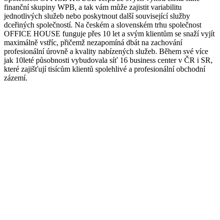
finanční skupiny WPB, a tak vám může zajistit variabilitu
jednotlivých služeb nebo poskytnout další související služby
dceřiných společností. Na českém a slovenském trhu společnost
OFFICE HOUSE funguje přes 10 let a svým klientům se snaží vyjít
maximálně vstříc, přičemž nezapomíná dbát na zachování
profesionální úrovně a kvality nabízených služeb. Během své více
jak 10leté působnosti vybudovala síť 16 business center v ČR i SR,
které zajišťují tisícům klientů spolehlivé a profesionální obchodní
zázemí.