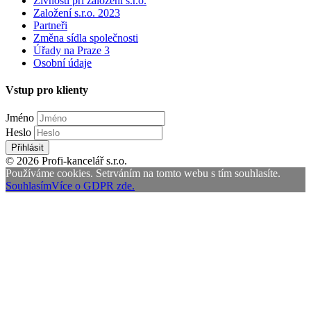
Živnosti při založení s.r.o.
Založení s.r.o. 2023
Partneři
Změna sídla společnosti
Úřady na Praze 3
Osobní údaje
Vstup pro klienty
Jméno
Heslo
Přihlásit
© 2026 Profi-kancelář s.r.o.
Používáme cookies. Setrváním na tomto webu s tím souhlasíte.
Souhlasím
Více o GDPR zde.