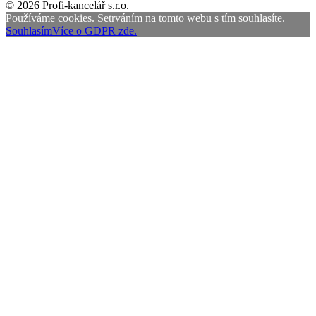
© 2026 Profi-kancelář s.r.o.
Používáme cookies. Setrváním na tomto webu s tím souhlasíte.
Souhlasím
Více o GDPR zde.