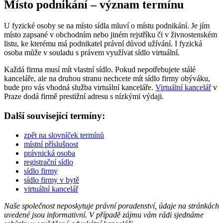
Místo podnikání – význam termínu
U fyzické osoby se na místo sídla mluví o místu podnikání. Je jím
místo zapsané v obchodním nebo jiném rejstříku či v živnostenském
listu, ke kterému má podnikatel právní důvod užívání. I fyzická
osoba může v souladu s právem využívat sídlo virtuální.
Každá firma musí mít vlastní sídlo. Pokud nepotřebujete stálé
kanceláře, ale na druhou stranu nechcete mít sídlo firmy obýváku,
bude pro vás vhodná služba virtuální kanceláře.
Virtuální kancelář
v
Praze dodá firmě prestižní adresu s nízkými výdaji.
Další související termíny:
zpět na slovníček termínů
místní příslušnost
právnická osoba
registrační sídlo
sídlo firmy
sídlo firmy v bytě
virtuální kancelář
Naše společnost neposkytuje právní poradenství, údaje na stránkách
uvedené jsou informativní. V případě zájmu vám rádi sjednáme