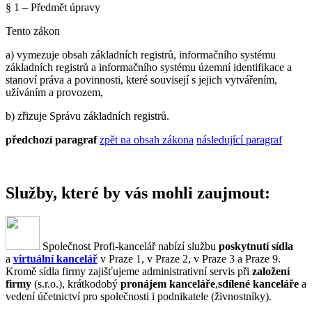
§ 1 – Předmět úpravy
Tento zákon
a) vymezuje obsah základních registrů, informačního systému
základních registrů a informačního systému územní identifikace a
stanoví práva a povinnosti, které souvisejí s jejich vytvářením,
užíváním a provozem,
b) zřizuje Správu základních registrů.
předchozí paragraf
zpět na obsah zákona
následující paragraf
Služby, které by vás mohli zaujmout:
Společnost Profi-kancelář nabízí službu
poskytnutí sídla
a
virtuální kancelář
v Praze 1, v Praze 2, v Praze 3 a Praze 9.
Kromě sídla firmy zajišťujeme administrativní servis při
založení
firmy
(s.r.o.), krátkodobý
pronájem kanceláře
,
sdílené kanceláře
a
vedení účetnictví pro společnosti i podnikatele (živnostníky).