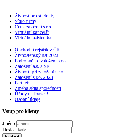
Živnost pro studenty
Sídlo firmy
Cena založení s.r.o.
Virtuální kancelář
Virtuální asistentka
Obchodní rejstřík v ČR
Živnostenský list 2023
Podrobněji o založení s.r.o.
Založení a.s. a SE
Živnosti při založení s.r.o.
Založení s.r.o. 2023
Partneři
Změna sídla společnosti
Úřady na Praze 3
Osobní údaje
Vstup pro klienty
Jméno
Heslo
Přihlásit