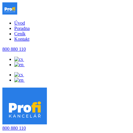
Úvod
Poradna
Ceník
Kontakt
800 880 110
800 880 110