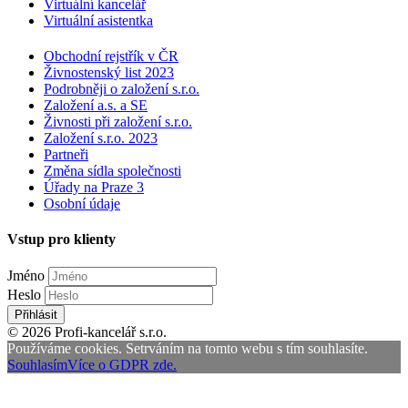
Virtuální kancelář
Virtuální asistentka
Obchodní rejstřík v ČR
Živnostenský list 2023
Podrobněji o založení s.r.o.
Založení a.s. a SE
Živnosti při založení s.r.o.
Založení s.r.o. 2023
Partneři
Změna sídla společnosti
Úřady na Praze 3
Osobní údaje
Vstup pro klienty
Jméno
Heslo
Přihlásit
© 2026 Profi-kancelář s.r.o.
Používáme cookies. Setrváním na tomto webu s tím souhlasíte.
Souhlasím
Více o GDPR zde.