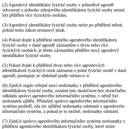
(2) Agendový identifikátor fyzické osoby v jednotlivé agendě
odvozený z jednoho zdrojového identifikátoru fyzické osoby nesmí
být přidělen více fyzickým osobám.
(3) Agendový identifikátor fyzické osoby nelze po přidělení měnit,
pokud tento zákon nestanoví jinak.
(4) Pokud dojde k přidělení stejného agendového identifikátoru
fyzické osoby v dané agendě záznamům o dvou nebo více
fyzických osobách, je těmto záznamům přidělen nový agendový
identifikátor fyzické osoby.
(5) Pokud dojde k přidělení dvou nebo více agendových
identifikátorů fyzických osob záznamu o jedné fyzické osobě v dané
agendě, postupuje se obdobně podle odstavce 4.
(6) Zjistí-li orgán veřejné moci nedostatky v přidělení agendového
identifikátoru fyzické osoby, oznámí tuto skutečnost bez zbytečného
odkladu správci agendového informačního systému, v němž byl
nedostatek zjištěn. Příslušný správce agendového informačního
systému prošetří, zda lze zjištěné nedostatky odstranit v agendovém
informačním systému, a pokud je to možné, nedostatky odstraní.
(7) Zjistí-li správce agendového informačního systému nedostatky v
přidělení agendového identifikátoru fyzické osoby, které nelze