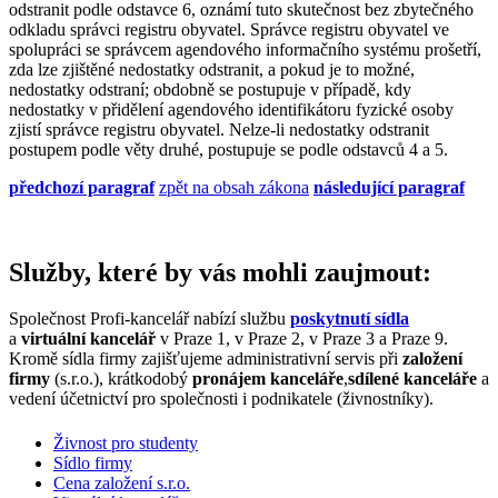
odstranit podle odstavce 6, oznámí tuto skutečnost bez zbytečného
odkladu správci registru obyvatel. Správce registru obyvatel ve
spolupráci se správcem agendového informačního systému prošetří,
zda lze zjištěné nedostatky odstranit, a pokud je to možné,
nedostatky odstraní; obdobně se postupuje v případě, kdy
nedostatky v přidělení agendového identifikátoru fyzické osoby
zjistí správce registru obyvatel. Nelze-li nedostatky odstranit
postupem podle věty druhé, postupuje se podle odstavců 4 a 5.
předchozí paragraf
zpět na obsah zákona
následující paragraf
Služby, které by vás mohli zaujmout:
Společnost Profi-kancelář nabízí službu
poskytnutí sídla
a
virtuální kancelář
v Praze 1, v Praze 2, v Praze 3 a Praze 9.
Kromě sídla firmy zajišťujeme administrativní servis při
založení
firmy
(s.r.o.), krátkodobý
pronájem kanceláře
,
sdílené kanceláře
a
vedení účetnictví pro společnosti i podnikatele (živnostníky).
Živnost pro studenty
Sídlo firmy
Cena založení s.r.o.