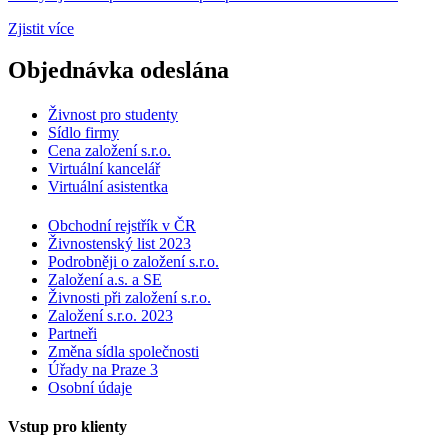
Zjistit více
Objednávka odeslána
Živnost pro studenty
Sídlo firmy
Cena založení s.r.o.
Virtuální kancelář
Virtuální asistentka
Obchodní rejstřík v ČR
Živnostenský list 2023
Podrobněji o založení s.r.o.
Založení a.s. a SE
Živnosti při založení s.r.o.
Založení s.r.o. 2023
Partneři
Změna sídla společnosti
Úřady na Praze 3
Osobní údaje
Vstup pro klienty