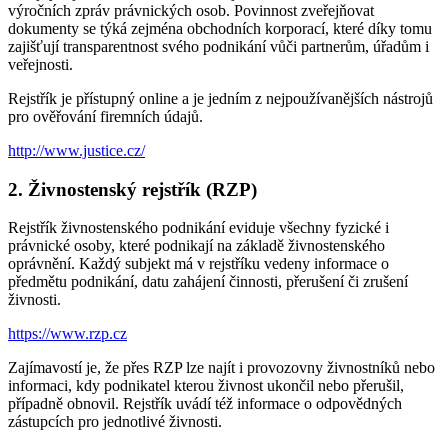
výročních zpráv právnických osob. Povinnost zveřejňovat
dokumenty se týká zejména obchodních korporací, které díky tomu
zajišťují transparentnost svého podnikání vůči partnerům, úřadům i
veřejnosti.
Rejstřík je přístupný online a je jedním z nejpoužívanějších nástrojů
pro ověřování firemních údajů.
http://www.justice.cz/
2. Živnostenský rejstřík (RZP)
Rejstřík živnostenského podnikání eviduje všechny fyzické i
právnické osoby, které podnikají na základě živnostenského
oprávnění. Každý subjekt má v rejstříku vedeny informace o
předmětu podnikání, datu zahájení činnosti, přerušení či zrušení
živnosti.
https://www.rzp.cz
Zajímavostí je, že přes RZP lze najít i provozovny živnostníků nebo
informaci, kdy podnikatel kterou živnost ukončil nebo přerušil,
případně obnovil. Rejstřík uvádí též informace o odpovědných
zástupcích pro jednotlivé živnosti.