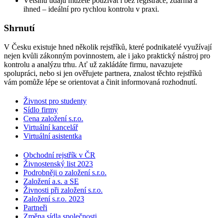
Většinu údajů můžete používat i bez registrace, zdarma a
ihned – ideální pro rychlou kontrolu v praxi.
Shrnutí
V Česku existuje hned několik rejstříků, které podnikatelé využívají
nejen kvůli zákonným povinnostem, ale i jako praktický nástroj pro
kontrolu a analýzu trhu. Ať už zakládáte firmu, navazujete
spolupráci, nebo si jen ověřujete partnera, znalost těchto rejstříků
vám pomůže lépe se orientovat a činit informovaná rozhodnutí.
Živnost pro studenty
Sídlo firmy
Cena založení s.r.o.
Virtuální kancelář
Virtuální asistentka
Obchodní rejstřík v ČR
Živnostenský list 2023
Podrobněji o založení s.r.o.
Založení a.s. a SE
Živnosti při založení s.r.o.
Založení s.r.o. 2023
Partneři
Změna sídla společnosti