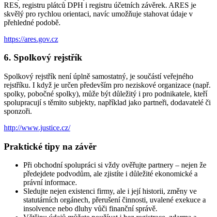
RES, registru plátců DPH i registru účetních závěrek. ARES je
skvělý pro rychlou orientaci, navíc umožňuje stahovat údaje v
přehledné podobě.
https://ares.gov.cz
6. Spolkový rejstřík
Spolkový rejstřík není úplně samostatný, je součástí veřejného
rejstříku. I když je určen především pro neziskové organizace (např.
spolky, pobočné spolky), může být důležitý i pro podnikatele, kteří
spolupracují s těmito subjekty, například jako partneři, dodavatelé či
sponzoři.
http://www.justice.cz/
Praktické tipy na závěr
Při obchodní spolupráci si vždy ověřujte partnery – nejen že
předejdete podvodům, ale zjistíte i důležité ekonomické a
právní informace.
Sledujte nejen existenci firmy, ale i její historii, změny ve
statutárních orgánech, přerušení činnosti, uvalené exekuce a
insolvence nebo dluhy vůči finanční správě.