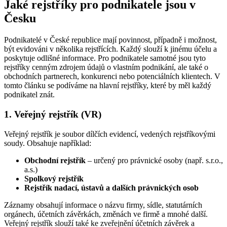
Jaké rejstříky pro podnikatele jsou v
Česku
Podnikatelé v České republice mají povinnost, případně i možnost,
být evidováni v několika rejstřících. Každý slouží k jinému účelu a
poskytuje odlišné informace. Pro podnikatele samotné jsou tyto
rejstříky cenným zdrojem údajů o vlastním podnikání, ale také o
obchodních partnerech, konkurenci nebo potenciálních klientech. V
tomto článku se podíváme na hlavní rejstříky, které by měl každý
podnikatel znát.
1. Veřejný rejstřík (VR)
Veřejný rejstřík je soubor dílčích evidencí, vedených rejstříkovými
soudy. Obsahuje například:
Obchodní rejstřík
– určený pro právnické osoby (např. s.r.o.,
a.s.)
Spolkový rejstřík
Rejstřík nadací, ústavů a dalších právnických osob
Záznamy obsahují informace o názvu firmy, sídle, statutárních
orgánech, účetních závěrkách, změnách ve firmě a mnohé další.
Veřejný rejstřík slouží také ke zveřejnění účetních závěrek a