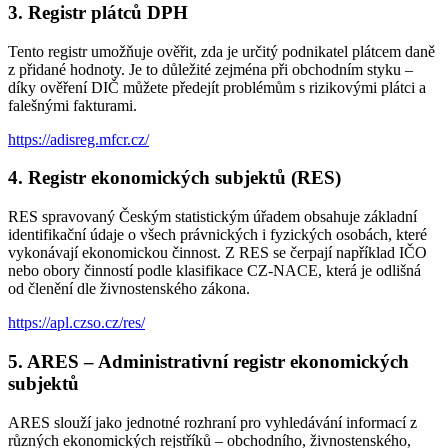
3. Registr plátců DPH
Tento registr umožňuje ověřit, zda je určitý podnikatel plátcem daně
z přidané hodnoty. Je to důležité zejména při obchodním styku –
díky ověření DIČ můžete předejít problémům s rizikovými plátci a
falešnými fakturami.
https://adisreg.mfcr.cz/
4. Registr ekonomických subjektů (RES)
RES spravovaný Českým statistickým úřadem obsahuje základní
identifikační údaje o všech právnických i fyzických osobách, které
vykonávají ekonomickou činnost. Z RES se čerpají například IČO
nebo obory činností podle klasifikace CZ-NACE, která je odlišná
od členění dle živnostenského zákona.
https://apl.czso.cz/res/
5. ARES – Administrativní registr ekonomických
subjektů
ARES slouží jako jednotné rozhraní pro vyhledávání informací z
různých ekonomických rejstříků – obchodního, živnostenského,