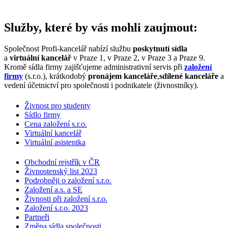
Služby, které by vás mohli zaujmout:
Společnost Profi-kancelář nabízí službu
poskytnutí sídla
a
virtuální kancelář
v Praze 1, v Praze 2, v Praze 3 a Praze 9.
Kromě sídla firmy zajišťujeme administrativní servis při
založení
firmy
(s.r.o.), krátkodobý
pronájem kanceláře
,
sdílené kanceláře
a
vedení účetnictví pro společnosti i podnikatele (živnostníky).
Živnost pro studenty
Sídlo firmy
Cena založení s.r.o.
Virtuální kancelář
Virtuální asistentka
Obchodní rejstřík v ČR
Živnostenský list 2023
Podrobněji o založení s.r.o.
Založení a.s. a SE
Živnosti při založení s.r.o.
Založení s.r.o. 2023
Partneři
Změna sídla společnosti