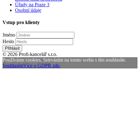
Úřady na Praze 3
Osobní údaje
Vstup pro klienty
Jméno
Heslo
Přihlásit
© 2026 Profi-kancelář s.r.o.
Používáme cookies. Setrváním na tomto webu s tím souhlasíte.
Souhlasím
Více o GDPR zde.