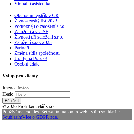
Virtuální asistentka
Obchodní rejstřík v ČR
Živnostenský list 2023
Podrobněji o založení s.r.o.
Založení a.s. a SE
Živnosti při založení s.r.o.
Založení s.r.o. 2023
Partneři
Změna sídla společnosti
Úřady na Praze 3
Osobní údaje
Vstup pro klienty
Jméno
Heslo
Přihlásit
© 2026 Profi-kancelář s.r.o.
Používáme cookies. Setrváním na tomto webu s tím souhlasíte.
Souhlasím
Více o GDPR zde.