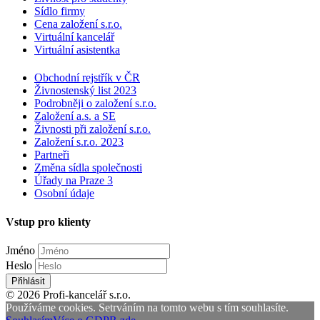
Sídlo firmy
Cena založení s.r.o.
Virtuální kancelář
Virtuální asistentka
Obchodní rejstřík v ČR
Živnostenský list 2023
Podrobněji o založení s.r.o.
Založení a.s. a SE
Živnosti při založení s.r.o.
Založení s.r.o. 2023
Partneři
Změna sídla společnosti
Úřady na Praze 3
Osobní údaje
Vstup pro klienty
Jméno
Heslo
Přihlásit
© 2026 Profi-kancelář s.r.o.
Používáme cookies. Setrváním na tomto webu s tím souhlasíte.