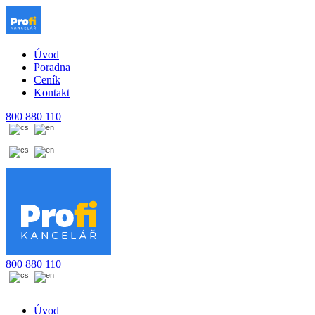
Úvod
Poradna
Ceník
Kontakt
800 880 110
800 880 110
Úvod