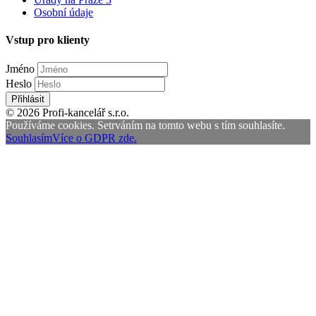
Osobní údaje
Vstup pro klienty
Jméno
Heslo
Přihlásit
© 2026 Profi-kancelář s.r.o.
Používáme cookies. Setrváním na tomto webu s tím souhlasíte.
Souhlasím
Více o GDPR zde.