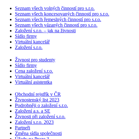
Seznam všech volných činností pro s.r.o.
Seznam všech koncesovaných činností pro s.r.o.
Seznam všech řemeslných činností pro s.r.o.
Seznam všech vázaných činností pro s.r.o.
Založení s.r.o. – jak na živnosti
Sídlo firmy
Virtuální kancelář
Založení s.r.o.
Živnost pro studenty
Sídlo firmy
Cena založení s.r.o.
Virtuální kancelář
Virtuální asistentka
Obchodní rejstřík v ČR
Živnostenský list 2023
Podrobněji o založení s.r.o.
Založení a.s. a SE
Živnosti při založení s.r.o.
Založení s.r.o. 2023
Partneři
Změna sídla společnosti
Úřady na Praze 3